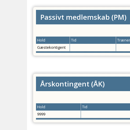
Passivt medlemskab
(
PM
)
Hold
Tid
Træner
Gæstekontigent
Årskontingent
(
ÅK
)
Hold
Tid
9999