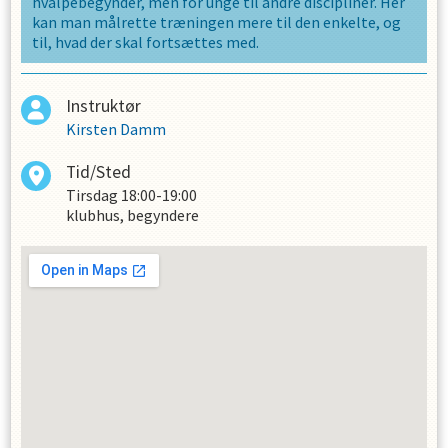
hvalpebegynder, men for unge til andre discipliner. Her
kan man målrette træningen mere til den enkelte, og
til, hvad der skal fortsættes med.
Instruktør
Kirsten Damm
Tid/Sted
Tirsdag
18:00-19:00
klubhus, begyndere