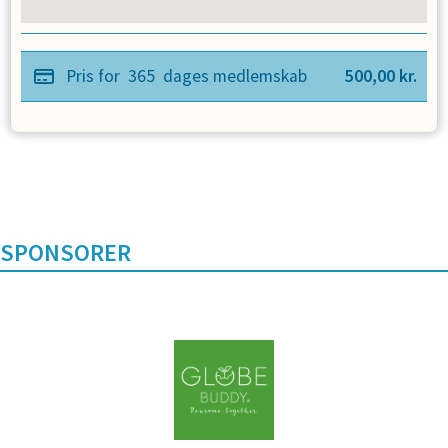
Pris for
365
dages medlemskab
500,00
kr.
SPONSORER