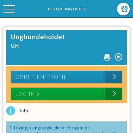
DCH LØGUMKLOSTER
Unghundeholdet
UH
OPRET EN PROFIL
LOG IND
Info
Til hvalpe/ unghunde, der er for gamle til