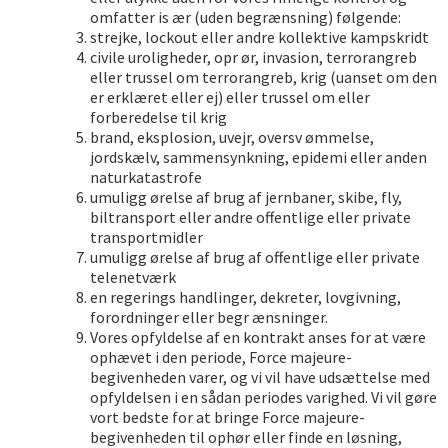
omfatter is ær (uden begrænsning) følgende:
strejke, lockout eller andre kollektive kampskridt
civile uroligheder, opr ør, invasion, terrorangreb
eller trussel om terrorangreb, krig (uanset om den
er erklæret eller ej) eller trussel om eller
forberedelse til krig
brand, eksplosion, uvejr, oversv ømmelse,
jordskælv, sammensynkning, epidemi eller anden
naturkatastrofe
umuligg ørelse af brug af jernbaner, skibe, fly,
biltransport eller andre offentlige eller private
transportmidler
umuligg ørelse af brug af offentlige eller private
telenetværk
en regerings handlinger, dekreter, lovgivning,
forordninger eller begr ænsninger.
Vores opfyldelse af en kontrakt anses for at være
ophævet i den periode, Force majeure-
begivenheden varer, og vi vil have udsættelse med
opfyldelsen i en sådan periodes varighed. Vi vil gøre
vort bedste for at bringe Force majeure-
begivenheden til ophør eller finde en løsning,