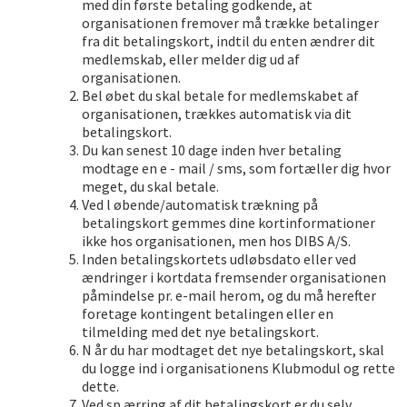
med din første betaling godkende, at
organisationen fremover må trække betalinger
fra dit betalingskort, indtil du enten ændrer dit
medlemskab, eller melder dig ud af
organisationen.
Bel øbet du skal betale for medlemskabet af
organisationen, trækkes automatisk via dit
betalingskort.
Du kan senest 10 dage inden hver betaling
modtage en e - mail / sms, som fortæller dig hvor
meget, du skal betale.
Ved l øbende/automatisk trækning på
betalingskort gemmes dine kortinformationer
ikke hos organisationen, men hos DIBS A/S.
Inden betalingskortets udløbsdato eller ved
ændringer i kortdata fremsender organisationen
påmindelse pr. e-mail herom, og du må herefter
foretage kontingent betalingen eller en
tilmelding med det nye betalingskort.
N år du har modtaget det nye betalingskort, skal
du logge ind i organisationens Klubmodul og rette
dette.
Ved sp ærring af dit betalingskort er du selv