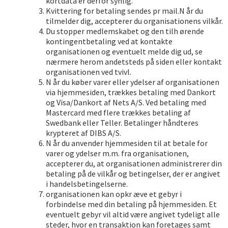
kortdata er derfor synlig.
Kvittering for betaling sendes pr mail.N år du
tilmelder dig, accepterer du organisationens vilkår.
Du stopper medlemskabet og den tilh ørende
kontingentbetaling ved at kontakte
organisationen og eventuelt melde dig ud, se
nærmere herom andetsteds på siden eller kontakt
organisationen ved tvivl.
N år du køber varer eller ydelser af organisationen
via hjemmesiden, trækkes betaling med Dankort
og Visa/Dankort af Nets A/S. Ved betaling med
Mastercard med flere trækkes betaling af
Swedbank eller Teller. Betalinger håndteres
krypteret af DIBS A/S.
N år du anvender hjemmesiden til at betale for
varer og ydelser m.m. fra organisationen,
accepterer du, at organisationen administrerer din
betaling på de vilkår og betingelser, der er angivet
i handelsbetingelserne.
organisationen kan opkr æve et gebyr i
forbindelse med din betaling på hjemmesiden. Et
eventuelt gebyr vil altid være angivet tydeligt alle
steder, hvor en transaktion kan foretages samt