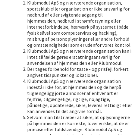
Klubmodul ApS og n ærværende organisation,
sportsklub eller organisation er ikke ansvarlig for
nedbrud af eller svigtende adgang til
hjemmesiden, nedbrud i strømforsyning eller
internetforbindelse, hærværk på systemet (både
fysisk såvel som computervirus og hacking),
misbrug af personoplysninger eller andre forhold
og omstændigheder som er udenfor vores kontrol.
Klubmodul ApS og n ærværende organisation kan i
intet tilfælde gøres erstatningsansvarlig for
anvendelsen af hjemmesiden eller Klubmodul.
Der tages forbehold for taste - og prisfejl forkert
angivet tidspunkter og lokationer.
Klubmodul ApS og n ærværende organisation
indestår ikke for, at hjemmesiden og de herpå
tilgængeliggjorte annoncer af enhver art er
fejlfrie, tilgængelige, rigtige, nøjagtige,
pålidelige, opdaterede, sikre, leveres rettidigt eller
kan anvendes til det angivne formål.
Selvom man tilstr æber at sikre, at oplysningerne
på hjemmesiden er korrekte, lover vi ikke, at de er
præcise eller fuldstændige. Klubmodul ApS og