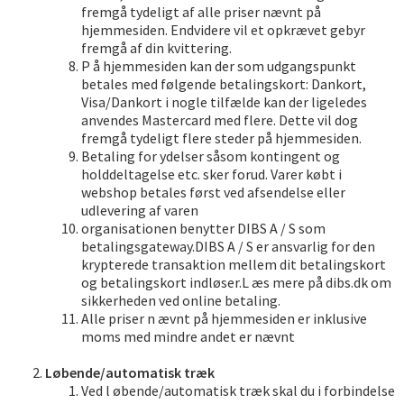
fremgå tydeligt af alle priser nævnt på
hjemmesiden. Endvidere vil et opkrævet gebyr
fremgå af din kvittering.
P å hjemmesiden kan der som udgangspunkt
betales med følgende betalingskort: Dankort,
Visa/Dankort i nogle tilfælde kan der ligeledes
anvendes Mastercard med flere. Dette vil dog
fremgå tydeligt flere steder på hjemmesiden.
Betaling for ydelser såsom kontingent og
holddeltagelse etc. sker forud. Varer købt i
webshop betales først ved afsendelse eller
udlevering af varen
organisationen benytter DIBS A / S som
betalingsgateway.DIBS A / S er ansvarlig for den
krypterede transaktion mellem dit betalingskort
og betalingskort indløser.L æs mere på dibs.dk om
sikkerheden ved online betaling.
Alle priser n ævnt på hjemmesiden er inklusive
moms med mindre andet er nævnt
Løbende/automatisk træk
Ved l øbende/automatisk træk skal du i forbindelse