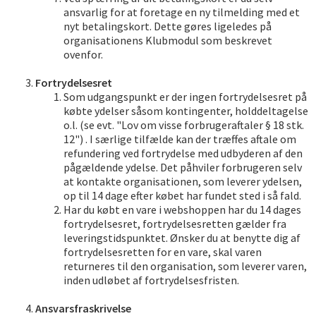
ansvarlig for at foretage en ny tilmelding med et
nyt betalingskort. Dette gøres ligeledes på
organisationens Klubmodul som beskrevet
ovenfor.
Fortrydelsesret
Som udgangspunkt er der ingen fortrydelsesret på
købte ydelser såsom kontingenter, holddeltagelse
o.l. (se evt. "Lov om visse forbrugeraftaler § 18 stk.
12") . I særlige tilfælde kan der træffes aftale om
refundering ved fortrydelse med udbyderen af den
pågældende ydelse. Det påhviler forbrugeren selv
at kontakte organisationen, som leverer ydelsen,
op til 14 dage efter købet har fundet sted i så fald.
Har du købt en vare i webshoppen har du 14 dages
fortrydelsesret, fortrydelsesretten gælder fra
leveringstidspunktet. Ønsker du at benytte dig af
fortrydelsesretten for en vare, skal varen
returneres til den organisation, som leverer varen,
inden udløbet af fortrydelsesfristen.
Ansvarsfraskrivelse