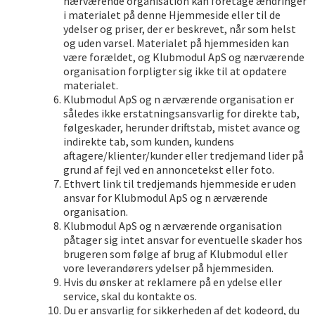
nærværende organisation kan foretage ændringer
i materialet på denne Hjemmeside eller til de
ydelser og priser, der er beskrevet, når som helst
og uden varsel. Materialet på hjemmesiden kan
være forældet, og Klubmodul ApS og nærværende
organisation forpligter sig ikke til at opdatere
materialet.
Klubmodul ApS og n ærværende organisation er
således ikke erstatningsansvarlig for direkte tab,
følgeskader, herunder driftstab, mistet avance og
indirekte tab, som kunden, kundens
aftagere/klienter/kunder eller tredjemand lider på
grund af fejl ved en annoncetekst eller foto.
Ethvert link til tredjemands hjemmeside er uden
ansvar for Klubmodul ApS og n ærværende
organisation.
Klubmodul ApS og n ærværende organisation
påtager sig intet ansvar for eventuelle skader hos
brugeren som følge af brug af Klubmodul eller
vore leverandørers ydelser på hjemmesiden.
Hvis du ønsker at reklamere på en ydelse eller
service, skal du kontakte os.
Du er ansvarlig for sikkerheden af det kodeord, du