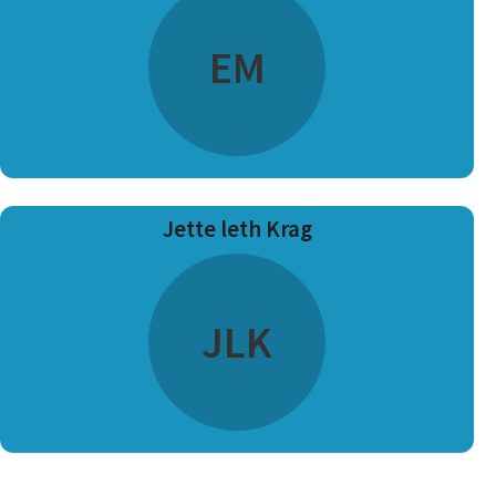
EM
Jette leth Krag
JLK