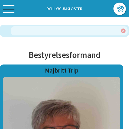
DCH LØGUMKLOSTER
Bestyrelsesformand
Majbritt Trip