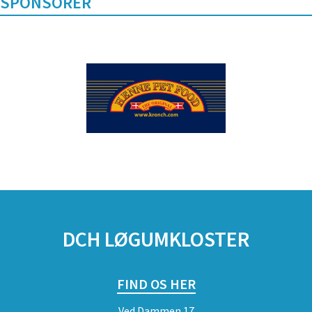
SPONSORER
DCH LØGUMKLOSTER
FIND OS HER
Ved Dammen 17