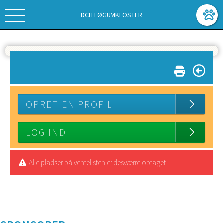
DCH LØGUMKLOSTER
OPRET EN PROFIL
LOG IND
Alle pladser på ventelisten er desværre optaget